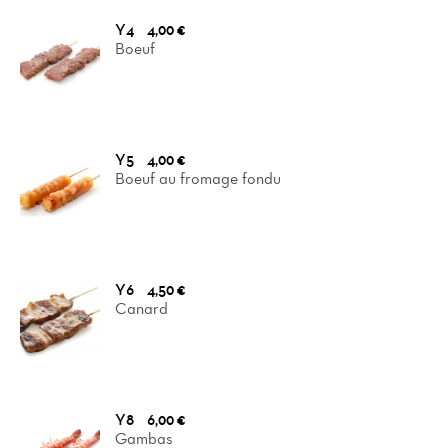
Y4
4,00 €
Boeuf
Y5
4,00 €
Boeuf au fromage fondu
Y6
4,50 €
Canard
Y8
6,00 €
Gambas