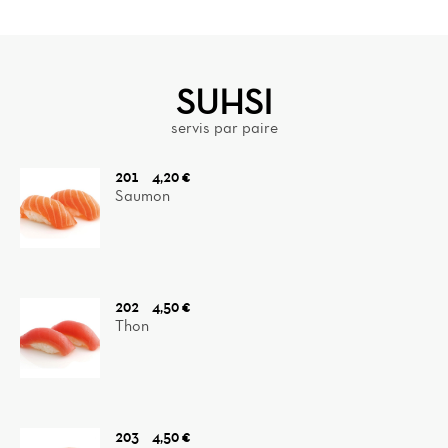
SUHSI
servis par paire
201
4,20 €
Saumon
202
4,50 €
Thon
203
4,50 €