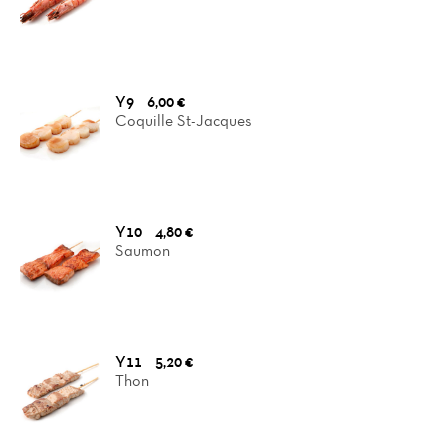
Y9
6,00 €
Coquille St-Jacques
Y10
4,80 €
Saumon
Y11
5,20 €
Thon