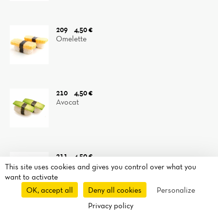
209
4,50 €
Omelette
210
4,50 €
Avocat
211
4,50 €
Saumon et avocat
This site uses cookies and gives you control over what you
want to activate
OK, accept all
Deny all cookies
Personalize
Privacy policy
Takeaway
Delivery
Route
Call