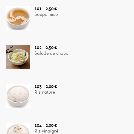
101
2,50 €
Soupe miso
102
2,50 €
Salade de choux
103
2,00 €
Riz nature
104
2,00 €
Riz vinaigré